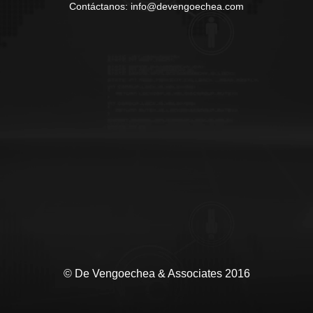
Contáctanos: info@devengoechea.com
© De Vengoechea & Associates 2016