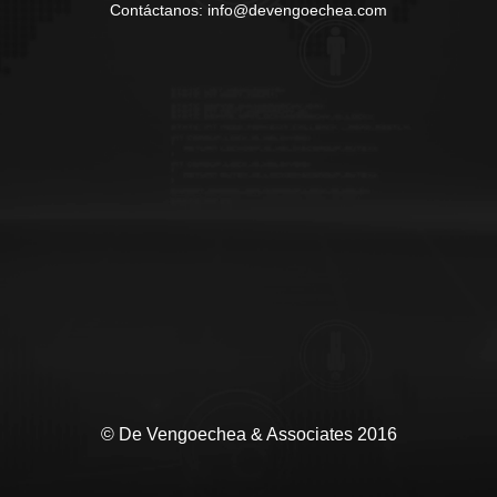
Contáctanos: info@devengoechea.com
© De Vengoechea & Associates 2016