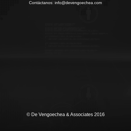
Contáctanos: info@devengoechea.com
© De Vengoechea & Associates 2016