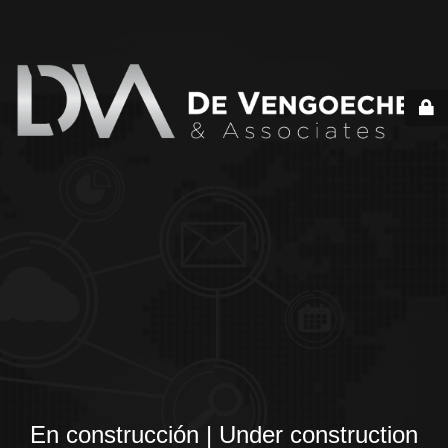
En construcción | Under construction