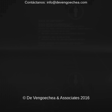
Contáctanos: info@devengoechea.com
© De Vengoechea & Associates 2016