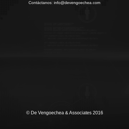
Contáctanos: info@devengoechea.com
© De Vengoechea & Associates 2016