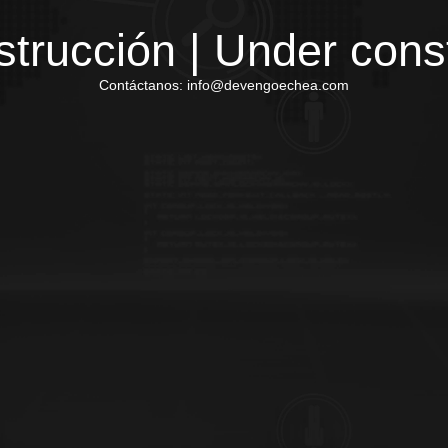
trucción | Under cons
Contáctanos: info@devengoechea.com