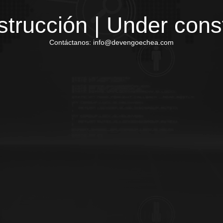
trucción | Under cons
Contáctanos: info@devengoechea.com