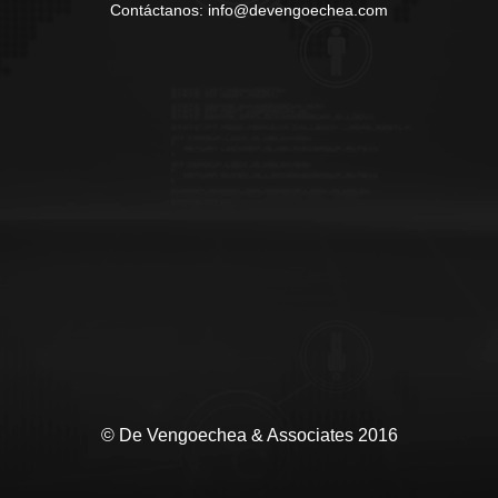
Contáctanos: info@devengoechea.com
© De Vengoechea & Associates 2016