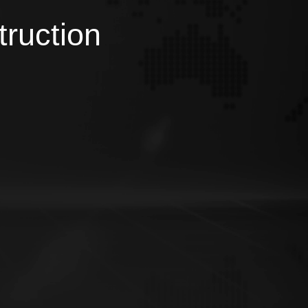
truction