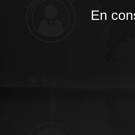
En cons