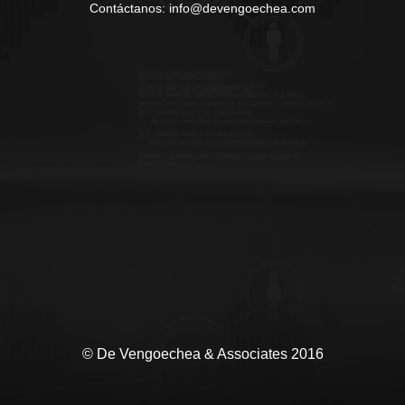
Contáctanos: info@devengoechea.com
© De Vengoechea & Associates 2016