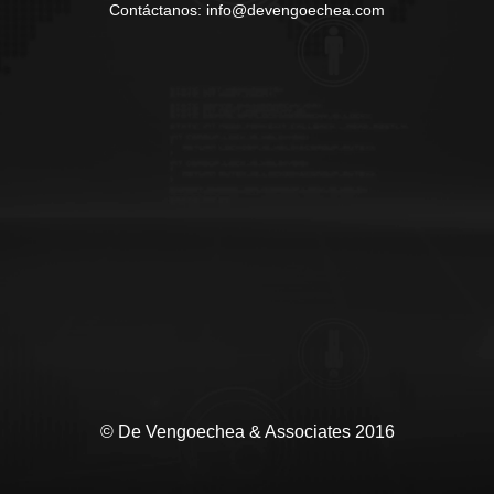
Contáctanos: info@devengoechea.com
© De Vengoechea & Associates 2016