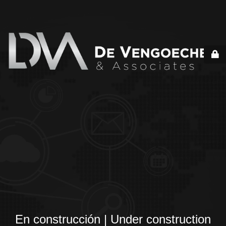
En construcción | Under construction