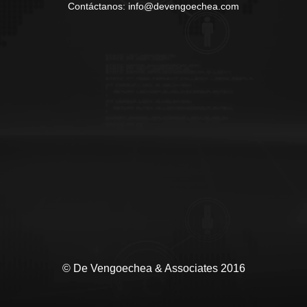
Contáctanos: info@devengoechea.com
© De Vengoechea & Associates 2016