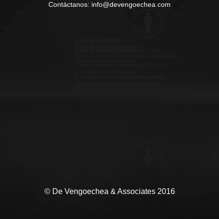
Contáctanos: info@devengoechea.com
© De Vengoechea & Associates 2016