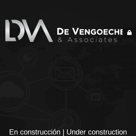
En construcción | Under construction