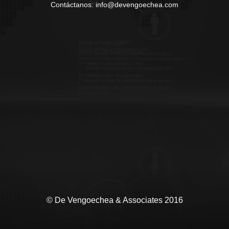
Contáctanos: info@devengoechea.com
© De Vengoechea & Associates 2016