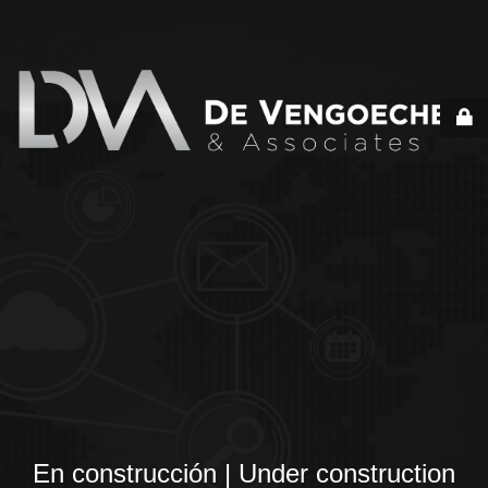
En construcción | Under construction