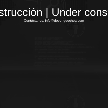
trucción | Under cons
Contáctanos: info@devengoechea.com