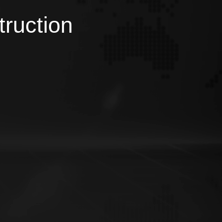
truction