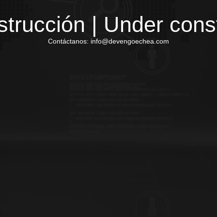
trucción | Under cons
Contáctanos: info@devengoechea.com