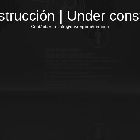
trucción | Under cons
Contáctanos: info@devengoechea.com