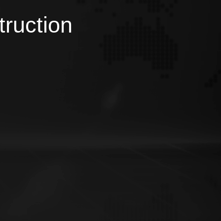
truction