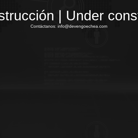
trucción | Under cons
Contáctanos: info@devengoechea.com