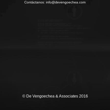
Contáctanos: info@devengoechea.com
© De Vengoechea & Associates 2016