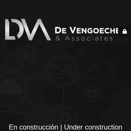
En construcción | Under construction