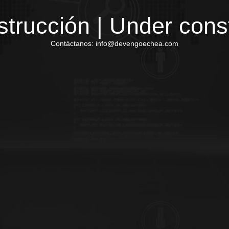
trucción | Under cons
Contáctanos: info@devengoechea.com