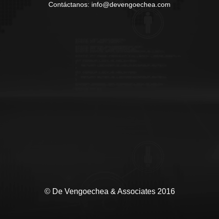
Contáctanos: info@devengoechea.com
© De Vengoechea & Associates 2016