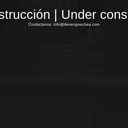
trucción | Under cons
Contáctanos: info@devengoechea.com