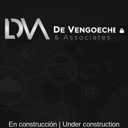
En construcción | Under construction