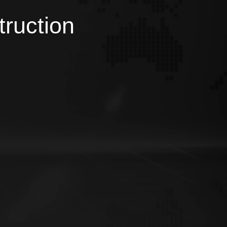
truction