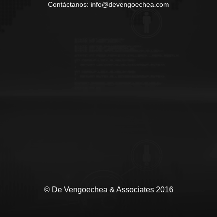
Contáctanos: info@devengoechea.com
© De Vengoechea & Associates 2016