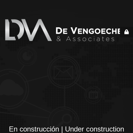
En construcción | Under construction