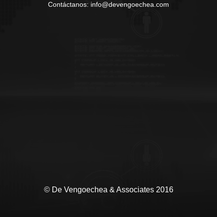
Contáctanos: info@devengoechea.com
© De Vengoechea & Associates 2016