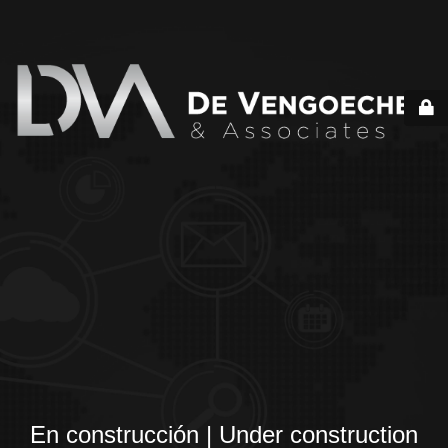
En construcción | Under construction