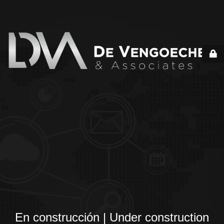
En construcción | Under construction