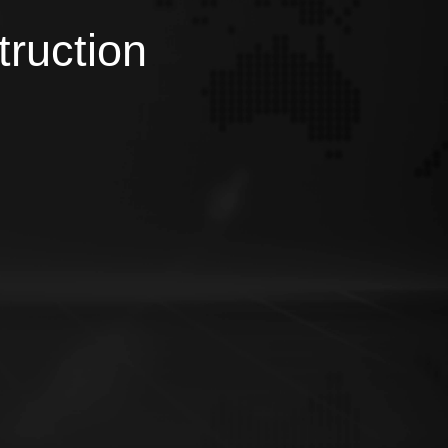
truction