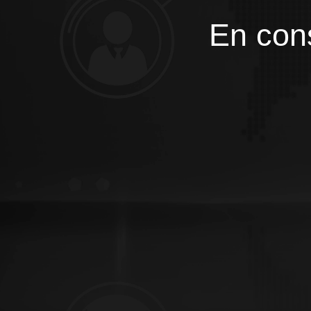
En cons