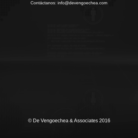
Contáctanos: info@devengoechea.com
© De Vengoechea & Associates 2016