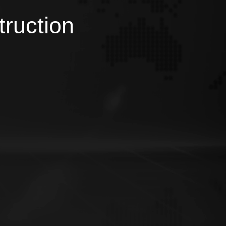
truction