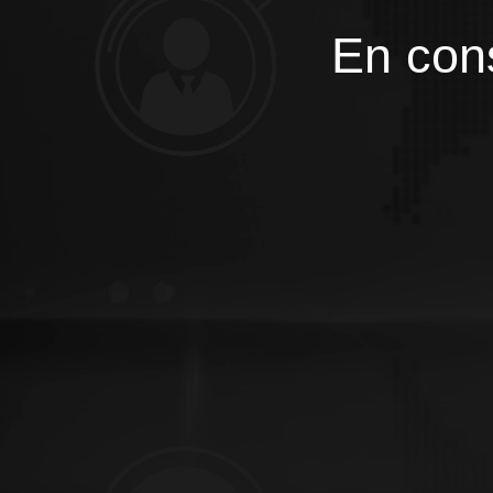
En cons