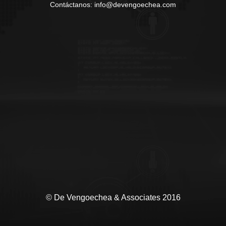
Contáctanos: info@devengoechea.com
© De Vengoechea & Associates 2016