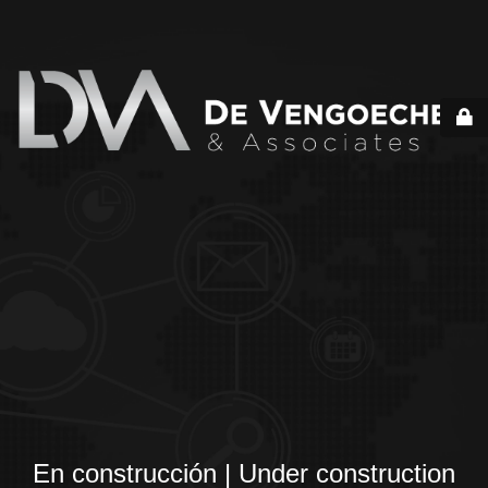
En construcción | Under construction