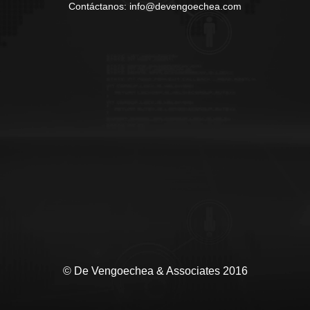
Contáctanos: info@devengoechea.com
© De Vengoechea & Associates 2016