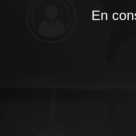
En cons