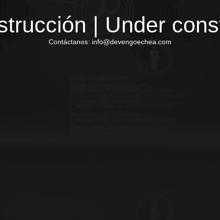
trucción | Under cons
Contáctanos: info@devengoechea.com