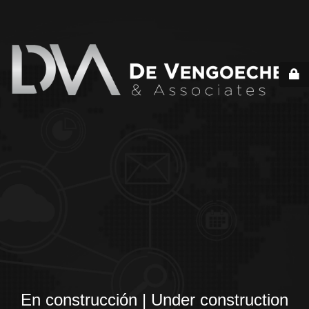
En construcción | Under construction