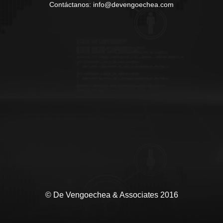
Contáctanos: info@devengoechea.com
© De Vengoechea & Associates 2016