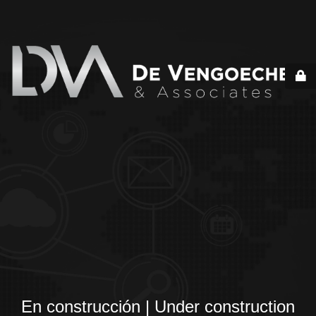
En construcción | Under construction