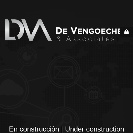
En construcción | Under construction