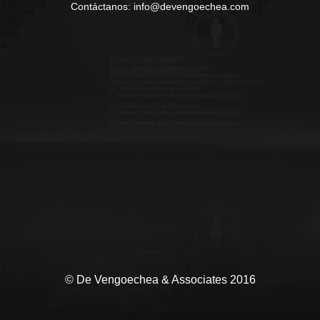
Contáctanos: info@devengoechea.com
© De Vengoechea & Associates 2016