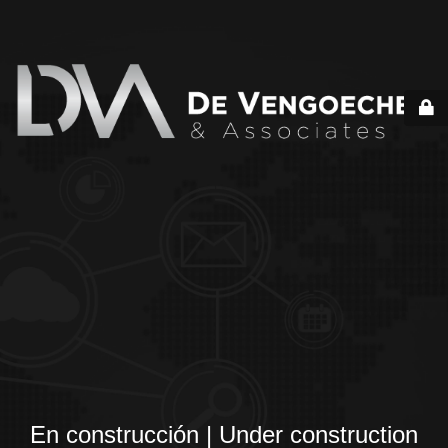
En construcción | Under construction