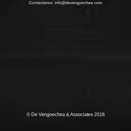
Contáctanos: info@devengoechea.com
© De Vengoechea & Associates 2016