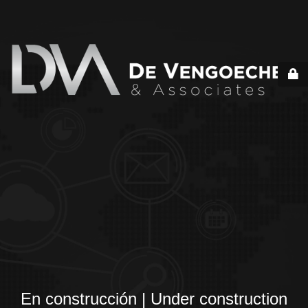
En construcción | Under construction