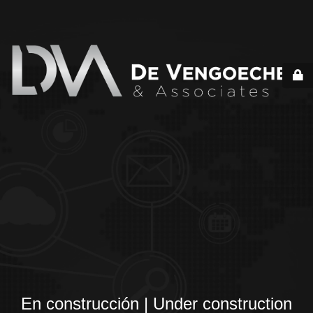
En construcción | Under construction