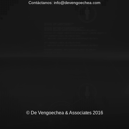
Contáctanos: info@devengoechea.com
© De Vengoechea & Associates 2016