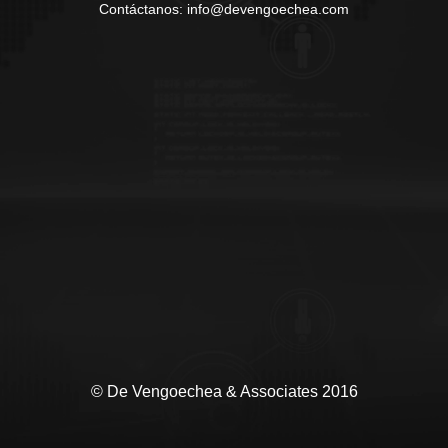
Contáctanos: info@devengoechea.com
© De Vengoechea & Associates 2016