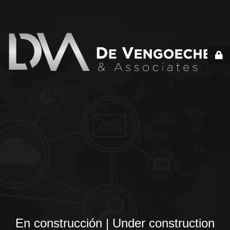
En construcción | Under construction