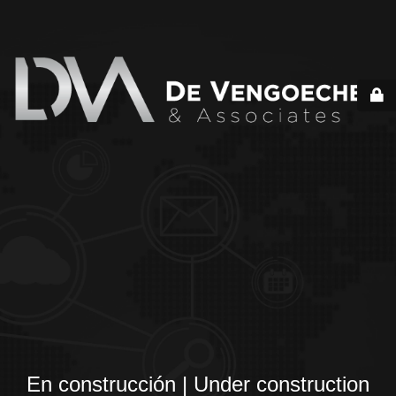
En construcción | Under construction