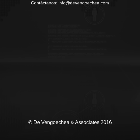
Contáctanos: info@devengoechea.com
© De Vengoechea & Associates 2016