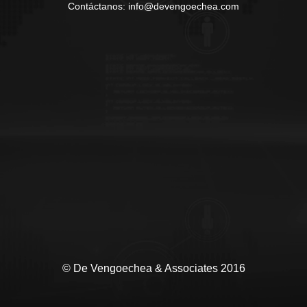
Contáctanos: info@devengoechea.com
© De Vengoechea & Associates 2016