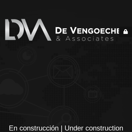
En construcción | Under construction