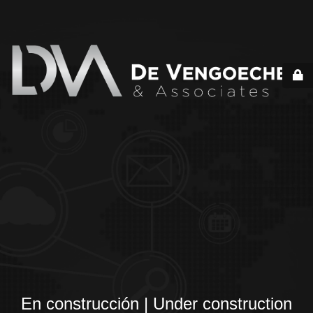
En construcción | Under construction